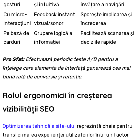
gesturi
și intuitivă
învățare a navigării
Cu micro-
Feedback instant
Sporește implicarea și
interacțiuni
vizual/sonor
încrederea
Pe bază de
Grupare logică a
Facilitează scanarea și
carduri
informației
deciziile rapide
Pro Sfat:
Efectuează periodic teste A/B pentru a
înțelege care elemente de interfață generează cea mai
bună rată de conversie și retenție.
Rolul ergonomicii în creșterea
vizibilității SEO
Optimizarea tehnică a site-ului
reprezintă cheia pentru
transformarea experienței utilizatorilor într-un factor