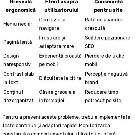
Greșeală
Efect asupra
Consecință
ergonomică
utilizatorului
pentru site
Confuzie la
Rată de abandon
Meniu neclar
navigare
crescută
Frustrare și
Scădere poziționare
Pagină lentă
așteptare mare
SEO
Design
Experiență proastă
Pierdere de trafic
neresponsiv
pe mobil
mobil
Contrast slab
Percepție negativă
Dificultate la citire
la text
brand
Conținut
Găsire greoaie a
Reducere timp
dezorganizat
informației
petrecut pe site
Pentru a preveni aceste probleme, trebuie implementate
teste continue și adaptări rapide. Monitorizarea
constantă a comportamentului utilizatorilor oferă