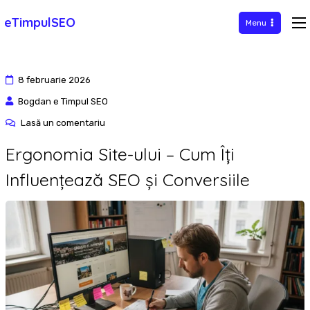
Sari
eTimpulSEO
Menu
la
conținut
8 februarie 2026
Bogdan e Timpul SEO
la
Lasă un comentariu
Ergonomia
Ergonomia Site-ului – Cum Îți
Site-
Influențează SEO și Conversiile
ului
–
Cum
Îți
Influențează
SEO
și
Conversiile