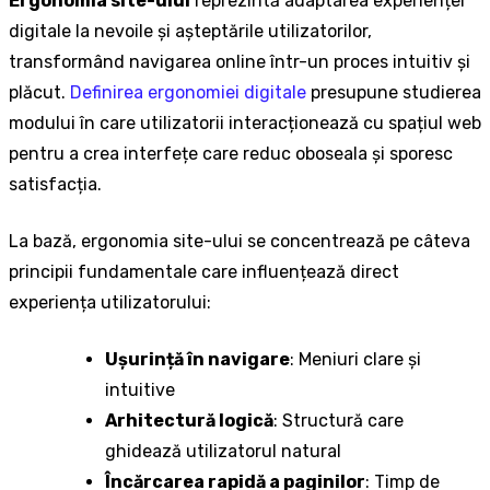
Ergonomia site-ului
reprezintă adaptarea experienței
digitale la nevoile și așteptările utilizatorilor,
transformând navigarea online într-un proces intuitiv și
plăcut.
Definirea ergonomiei digitale
presupune studierea
modului în care utilizatorii interacționează cu spațiul web
pentru a crea interfețe care reduc oboseala și sporesc
satisfacția.
La bază, ergonomia site-ului se concentrează pe câteva
principii fundamentale care influențează direct
experiența utilizatorului:
Ușurință în navigare
: Meniuri clare și
intuitive
Arhitectură logică
: Structură care
ghidează utilizatorul natural
Încărcarea rapidă a paginilor
: Timp de