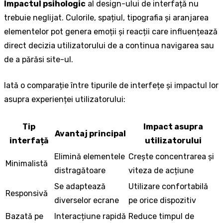
Impactul psihologic
al design-ului de interfață nu
trebuie neglijat. Culorile, spațiul, tipografia și aranjarea
elementelor pot genera emoții și reacții care influențează
direct decizia utilizatorului de a continua navigarea sau
de a părăsi site-ul.
Iată o comparație între tipurile de interfețe și impactul lor
asupra experienței utilizatorului:
Tip
Impact asupra
Avantaj principal
interfață
utilizatorului
Elimină elementele
Crește concentrarea și
Minimalistă
distragătoare
viteza de acțiune
Se adaptează
Utilizare confortabilă
Responsivă
diverselor ecrane
pe orice dispozitiv
Bazată pe
Interacțiune rapidă
Reduce timpul de