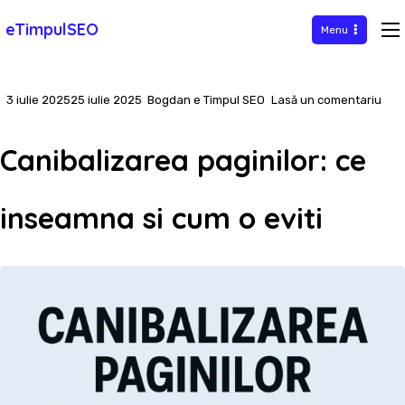
Sari
eTimpulSEO
Menu
la
conținut
la
3 iulie 2025
25 iulie 2025
Bogdan e Timpul SEO
Lasă un comentariu
Cani
pagi
Canibalizarea paginilor: ce
ce
ins
inseamna si cum o eviti
si
cum
o
eviti