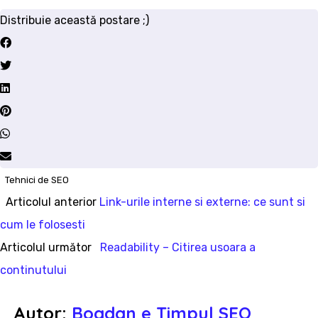
Distribuie această postare ;)
Tehnici de SEO
Articolul
Articolul anterior
Link-urile interne si externe: ce sunt si
Navigare
anterior:
cum le folosesti
în
Articolul
Articolul următor
Readability – Citirea usoara a
următor:
continutului
articole
Autor:
Bogdan e Timpul SEO