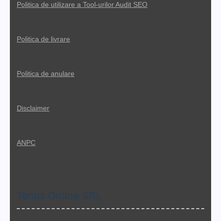
Politica de utilizare a Tool-urilor Audit SEO
Politica de livrare
Politica de anulare
Disclaimer
ANPC
Tenas Online SRL