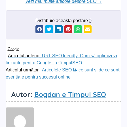
Vezi mai multe articole despre SEO →
Distribuie această postare ;)
Google
Navigare
Articolul
Articolul anterior
URL SEO friendly: Cum să optimizezi
anterior:
linkurile pentru Google – eTimpulSEO
în
Articolul
Articolul următor
Articolele SEO 📝 ce sunt și de ce sunt
următor:
articole
esențiale pentru succesul online
Autor:
Bogdan e Timpul SEO