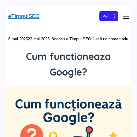
Sari
eTimpulSEO
Menu
la
conținut
la
6 mai 2025
22 mai 2025
Bogdan e Timpul SEO
Lasă un comentariu
Cum
func
Cum functioneaza
Goog
Google?