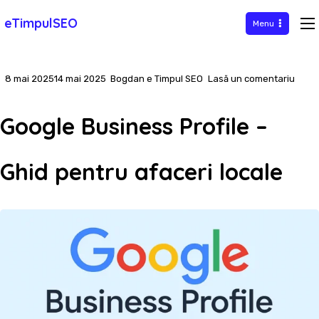
Sari
eTimpulSEO
Menu
la
conținut
la
8 mai 2025
14 mai 2025
Bogdan e Timpul SEO
Lasă un comentariu
Goog
Busin
Google Business Profile –
Profil
–
Ghid pentru afaceri locale
Ghid
pentr
aface
local