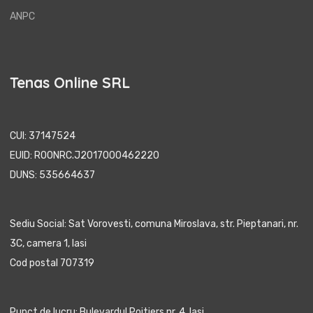
ANPC
Tenas Online SRL
CUI: 37147524
EUID: ROONRC.J2017000462220
DUNS: 535664637
Sediu Social: Sat Vorovesti, comuna Miroslava, str. Pieptanari, nr.
3C, camera 1, Iasi
Cod postal 707319
Punct de lucru: Bulevardul Poitiers nr. 4, Iasi