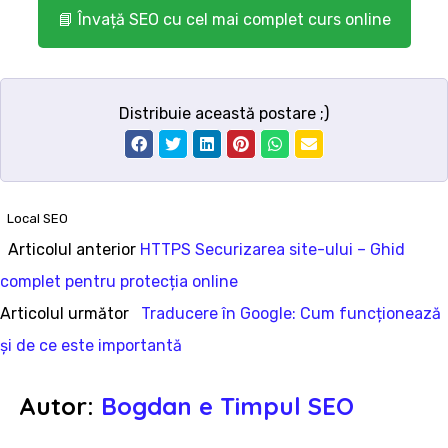
📘 Învață SEO cu cel mai complet curs online
Distribuie această postare ;)
Local SEO
Articolul
Articolul anterior
HTTPS Securizarea site-ului – Ghid
Navigare
anterior:
complet pentru protecția online
în
Articolul
Articolul următor
Traducere în Google: Cum funcționează
următor:
și de ce este importantă
articole
Autor:
Bogdan e Timpul SEO