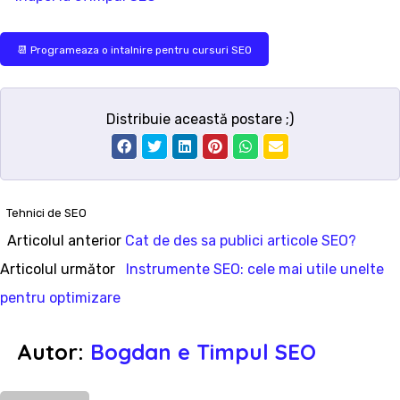
📆 Programeaza o intalnire pentru cursuri SEO
Distribuie această postare ;)
Tehnici de SEO
Articolul
Articolul anterior
Cat de des sa publici articole SEO?
Navigare
anterior:
Articolul
Articolul următor
Instrumente SEO: cele mai utile unelte
în
următor:
pentru optimizare
articole
Autor:
Bogdan e Timpul SEO