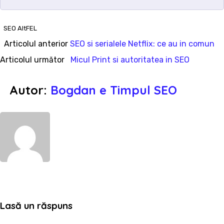
SEO AltFEL
Articolul
Articolul anterior
SEO si serialele Netflix: ce au in comun
Navigare
anterior:
Articolul
Articolul următor
Micul Print si autoritatea in SEO
în
următor:
Autor:
Bogdan e Timpul SEO
articole
WebSite
Lasă un răspuns