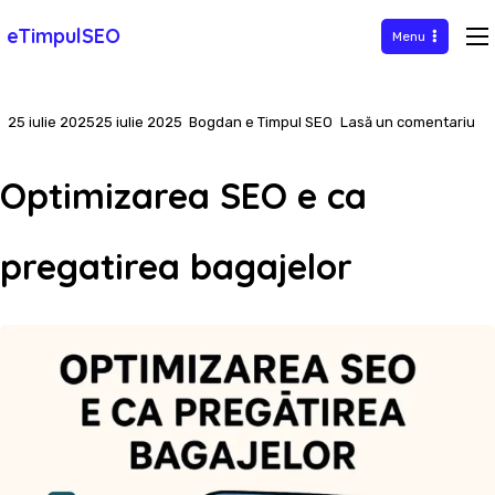
Sari
eTimpulSEO
Menu
la
conținut
la
25 iulie 2025
25 iulie 2025
Bogdan e Timpul SEO
Lasă un comentariu
Op
SE
Optimizarea SEO e ca
e
ca
pregatirea bagajelor
pr
ba